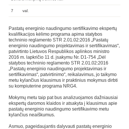
7 val.
Pastatų energinio naudingumo sertifikavimo ekspertų
kvalifikacijos kėlimo programa apima statybos
techninio reglamento STR 2.01.02:2016 „Pastatų
energinio naudingumo projektavimas ir sertifikavimas“,
patvirtinto Lietuvos Respublikos aplinkos ministro
2016 m. lapkričio 11 d. įsakymu Nr. D1-754 „Dėl
statybos techninio reglamento STR 2.01.02:2016
„Pastatų energinio naudingumo projektavimas ir
sertifikavimas“, patvirtinimo“, reikalavimus, jo taikymo
metu kylančius klausimus ir praktinius mokymus dirbti
su kompiuterine programa NRG4.
Mokymų metu taip pat bus analizuojamos dažniausiai
ekspertų daromos klaidos ir atsakyta į klausimus apie
pastatų energinio naudingumo sertifikavimo metu
kylančius neaiškumus.
Asmuo, pageidaujantis dalyvauti pastatų energinio