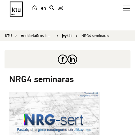
en
p
a
i
KTU
Architektūros ir statybos institutas
Įvykiai
NRG4 seminaras
e
š
k
a
NRG4 seminaras