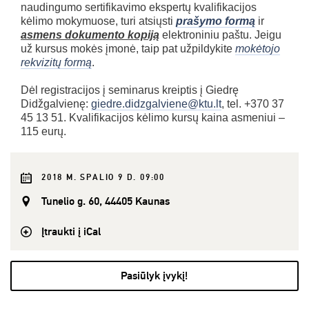
naudingumo sertifikavimo ekspertų kvalifikacijos
kėlimo mokymuose, turi atsiųsti
prašymo formą
ir
asmens dokumento kopiją
elektroniniu paštu. Jeigu
už kursus mokės įmonė, taip pat užpildykite
mokėtojo
rekvizitų formą
.
Dėl registracijos į seminarus kreiptis į Giedrę
Didžgalvienę:
giedre.didzgalviene@ktu.lt
, tel. +370 37
45 13 51. Kvalifikacijos kėlimo kursų kaina asmeniui –
115 eurų.
2018 M. SPALIO 9 D. 09:00
Tunelio g. 60, 44405 Kaunas
Įtraukti į iCal
Pasiūlyk įvykį!