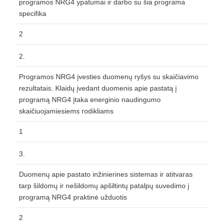
programos NRG4 ypatumai ir darbo su šia programa
specifika
2
2.
Programos NRG4 įvesties duomenų ryšys su skaičiavimo
rezultatais. Klaidų įvedant duomenis apie pastatą į
programą NRG4 įtaka energinio naudingumo
skaičiuojamiesiems rodikliams
1
3.
Duomenų apie pastato inžinierines sistemas ir atitvaras
tarp šildomų ir nešildomų apšiltintų patalpų suvedimo į
programą NRG4 praktinė užduotis
2