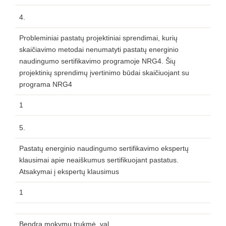
4.
Probleminiai pastatų projektiniai sprendimai, kurių
skaičiavimo metodai nenumatyti pastatų energinio
naudingumo sertifikavimo programoje NRG4. Šių
projektinių sprendimų įvertinimo būdai skaičiuojant su
programa NRG4
1
5.
Pastatų energinio naudingumo sertifikavimo ekspertų
klausimai apie neaiškumus sertifikuojant pastatus.
Atsakymai į ekspertų klausimus
1
Bendra mokymų trukmė, val.