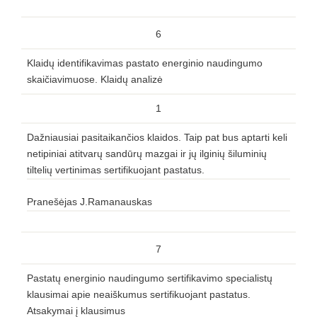
6
Klaidų identifikavimas pastato energinio naudingumo
skaičiavimuose. Klaidų analizė
1
Dažniausiai pasitaikančios klaidos. Taip pat bus aptarti keli
netipiniai atitvarų sandūrų mazgai ir jų ilginių šiluminių
tiltelių vertinimas sertifikuojant pastatus.
Pranešėjas J.Ramanauskas
7
Pastatų energinio naudingumo sertifikavimo specialistų
klausimai apie neaiškumus sertifikuojant pastatus.
Atsakymai į klausimus