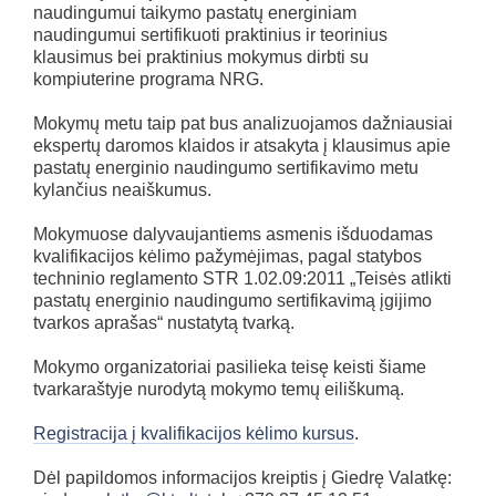
naudingumui taikymo pastatų energiniam
naudingumui sertifikuoti praktinius ir teorinius
klausimus bei praktinius mokymus dirbti su
kompiuterine programa NRG.
Mokymų metu taip pat bus analizuojamos dažniausiai
ekspertų daromos klaidos ir atsakyta į klausimus apie
pastatų energinio naudingumo sertifikavimo metu
kylančius neaiškumus.
Mokymuose dalyvaujantiems asmenis išduodamas
kvalifikacijos kėlimo pažymėjimas, pagal statybos
techninio reglamento STR 1.02.09:2011 „Teisės atlikti
pastatų energinio naudingumo sertifikavimą įgijimo
tvarkos aprašas“ nustatytą tvarką.
Mokymo organizatoriai pasilieka teisę keisti šiame
tvarkaraštyje nurodytą mokymo temų eiliškumą.
Registracija į kvalifikacijos kėlimo kursus
.
Dėl papildomos informacijos kreiptis į Giedrę Valatkę: