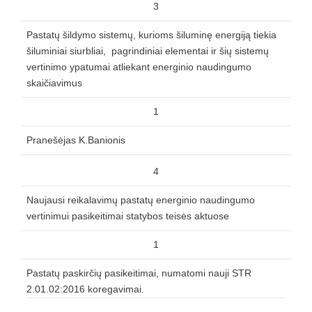
3
Pastatų šildymo sistemų, kurioms šiluminę energiją tiekia
šiluminiai siurbliai, pagrindiniai elementai ir šių sistemų
vertinimo ypatumai atliekant energinio naudingumo
skaičiavimus
1
Pranešėjas K.Banionis
4
Naujausi reikalavimų pastatų energinio naudingumo
vertinimui pasikeitimai statybos teisės aktuose
1
Pastatų paskirčių pasikeitimai, numatomi nauji STR
2.01.02:2016 koregavimai.