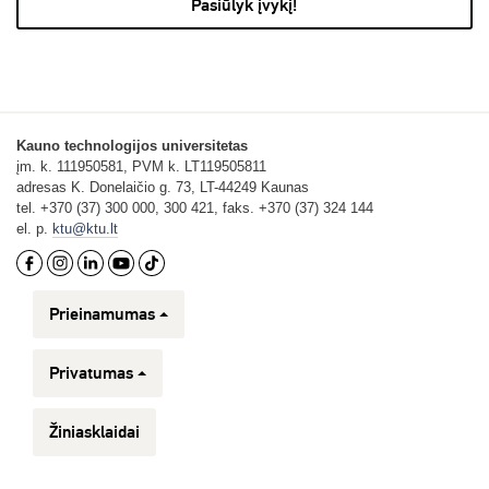
Pasiūlyk įvykį!
Kauno technologijos universitetas
įm. k. 111950581, PVM k. LT119505811
adresas K. Donelaičio g. 73, LT-44249 Kaunas
tel. +370 (37) 300 000, 300 421, faks. +370 (37) 324 144
el. p.
ktu@ktu.lt
Prieinamumas
Privatumas
Žiniasklaidai