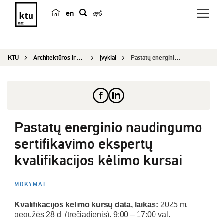
en
p
a
i
KTU
Architektūros ir statybos institutas
Įvykiai
Pastatų energinio naudingumo sertifikavimo ekspe...
e
š
k
a
Pastatų energinio naudingumo
sertifikavimo ekspertų
kvalifikacijos kėlimo kursai
MOKYMAI
Kvalifikacijos kėlimo kursų data, laikas:
2025 m.
gegužės 28 d. (trečiadienis), 9:00 – 17:00 val.