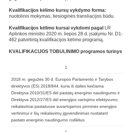
Kvalifikacijos kėlimo kursų vykdymo forma:
nuotolinis mokymas, tiesioginės transliacijos būdu.
Kvalifikacijos kėlimo kursai vykdomi pagal
LR
Aplinkos ministro 2020 m. liepos 28 d. įsakymu Nr. D1-
462 patvirtintą kvalifikacijos kėlimo programą.
KVALIFIKACIJOS TOBULINIMO programos turinys
1
2018 m. gegužės 30 d. Europos Parlamento ir Tarybos
direktyvos (ES) 2018/844, kuria iš dalies keičiama
Direktyva 2010/31/ES dėl pastatų energinio naudingumo ir
Direktyva 2012/27/ES dėl energijos vartojimo efektyvumo,
reikalavimai pastatuose suvartojamos pirminės energijos
vertinimui ir šių reikalavimų įgyvendinimas nustatant
pastato energinio naudingumo rodiklius