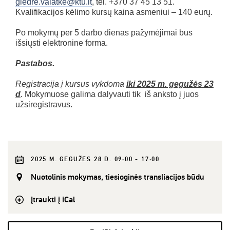
giedre.valatke@ktu.lt
, tel. +370 37 45 13 51.
Kvalifikacijos kėlimo kursų kaina asmeniui – 140 eurų.
Po mokymų per 5 darbo dienas pažymėjimai bus
išsiųsti elektronine forma.
Pastabos.
Registracija į kursus vykdoma
iki 2025 m. gegužės 23
d
.
Mokymuose galima dalyvauti tik iš anksto į juos
užsiregistravus.
2025 M. GEGUŽĖS 28 D. 09:00 - 17:00
Nuotolinis mokymas, tiesioginės transliacijos būdu
Įtraukti į iCal