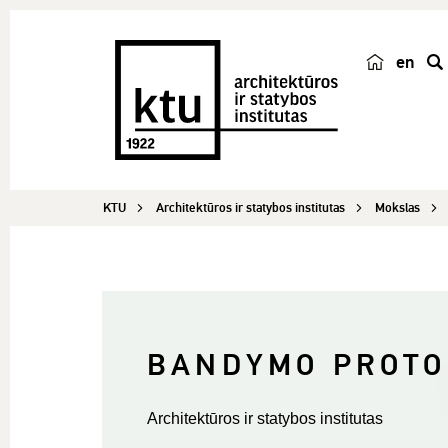
en
p
a
i
e
š
KTU
Architektūros ir statybos institutas
Mokslas
k
a
BANDYMO PROTO
Architektūros ir statybos institutas