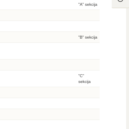
"A" sekcija
"B" sekcija
"C"
sekcija