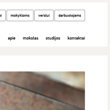
i
mokykloms
verslui
darbuotojams
apie
mokslas
studijos
kontaktai