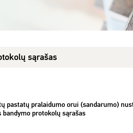
otokolų sąrašas
uotų pastatų pralaidumo orui (sandarumo) nu
s bandymo protokolų sąrašas