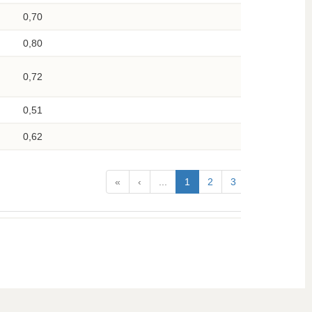
0,70
0,80
0,72
0,51
0,62
«
‹
...
1
2
3
4
5
...