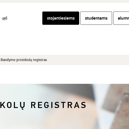
stojantiesiems
studentams
alumn
Bandymo protokolų registras
KOLŲ REGISTRAS