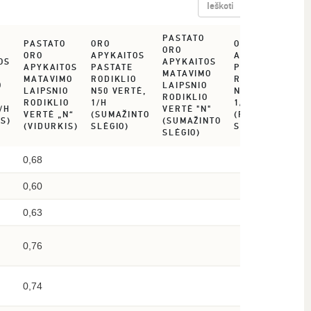
PASTATO
P
PASTATO
ORO
ORO
ORO
O
ORO
APYKAITOS
APYKAITOS
OS
APYKAITOS
A
APYKAITOS
PASTATE
PASTATE
MATAVIMO
M
MATAVIMO
RODIKLIO
RODIKLIO
O
LAIPSNIO
L
LAIPSNIO
N50 VERTĖ,
N50 VERTĖ,
RODIKLIO
R
RODIKLIO
1/H
1/H
/H
VERTĖ "N"
V
VERTĖ „N“
(SUMAŽINTO
(PADIDINTO
S)
(SUMAŽINTO
(
(VIDURKIS)
SLĖGIO)
SLĖGIO)
SLĖGIO)
S
0,68
0,60
0,63
0,76
0,74