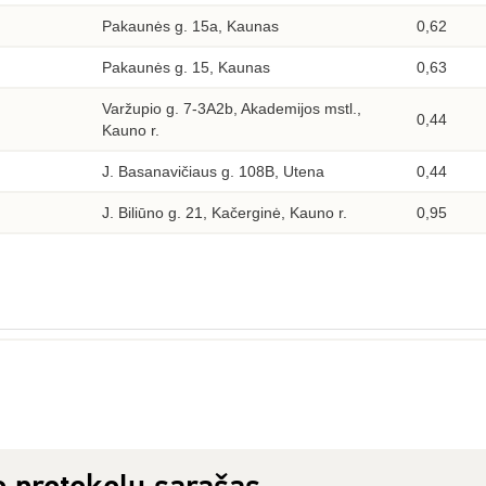
Pakaunės g. 15a, Kaunas
0,62
Pakaunės g. 15, Kaunas
0,63
Varžupio g. 7-3A2b, Akademijos mstl.,
0,44
Kauno r.
J. Basanavičiaus g. 108B, Utena
0,44
J. Biliūno g. 21, Kačerginė, Kauno r.
0,95