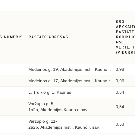
ORO
APYKAIT
PASTATE
S NUMERIS
PASTATO ADRESAS
RODIKLI
N50
VERTĖ, 1
(VIDURKI
Medeinos g. 19, Akademijos mstl., Kauno r.
0,98
Medeinos g. 17, Akademijos mstl., Kauno r.
0,96
L. Truikio g. 1, Kaunas
0,54
Varžupio g. 5-
0,54
1a2b, Akademijos Kauno r. sav.
Varžupio g. 11-
0,53
2a2b, Akademijos mstl., Kauno r. sav.