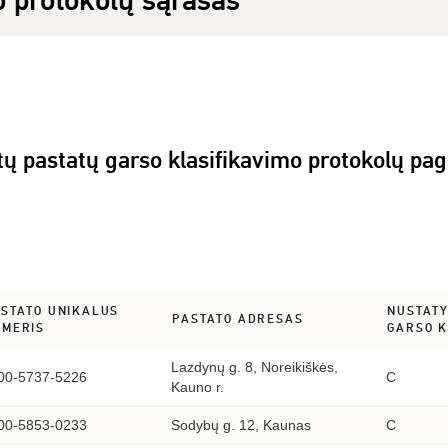
o protokolų sąrašas
otų pastatų garso klasifikavimo protokolų p
STATO UNIKALUS
NUSTATY
PASTATO ADRESAS
UMERIS
GARSO 
Lazdynų g. 8, Noreikiškės,
00-5737-5226
C
Kauno r.
00-5853-0233
Sodybų g. 12, Kaunas
C