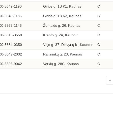
00-5649-1190
Girios g. 1B K1, Kaunas
C
00-5649-1186
Girios g. 1B K2, Kaunas
C
00-5565-1146
Žemalės g. 26, Kaunas
C
00-5815-3558
Kranto g. 2A, Kauno r.
C
00-5684-0350
Vėjo g. 37, Didvyrių k., Kauno r.
C
00-5049-2032
Raitininkų g. 23, Kaunas
C
00-5596-9042
Verkių g. 28C, Kaunas
C
«