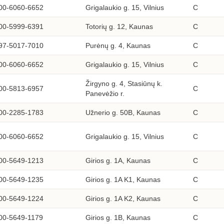
00-6060-6652
Grigalaukio g. 15, Vilnius
C
00-5999-6391
Totorių g. 12, Kaunas
C
97-5017-7010
Purėnų g. 4, Kaunas
C
00-6060-6652
Grigalaukio g. 15, Vilnius
C
Žirgyno g. 4, Stasiūnų k.
00-5813-6957
C
Panevėžio r.
00-2285-1783
Užnerio g. 50B, Kaunas
C
00-6060-6652
Grigalaukio g. 15, Vilnius
C
00-5649-1213
Girios g. 1A, Kaunas
C
00-5649-1235
Girios g. 1A K1, Kaunas
C
00-5649-1224
Girios g. 1A K2, Kaunas
C
00-5649-1179
Girios g. 1B, Kaunas
C