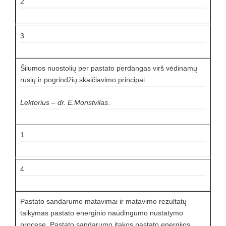
2
3
Šilumos nuostolių per pastato perdangas virš vėdinamų
rūsių ir pogrindžių skaičiavimo principai.
Lektorius – dr. E.Monstvilas
.
1
4
Pastato sandarumo matavimai ir matavimo rezultatų
taikymas pastato energinio naudingumo nustatymo
procese. Pastato sandarumo įtakos pastato energijos