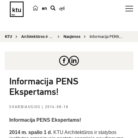
en
p
a
i
KTU
Architektūros ir statybos institutas
Naujienos
Informacija PENS Ekspertams!
e
š
k
a
Informacija PENS
Ekspertams!
SVARBIAUSIOS
| 2014-08-18
Informacija PENS Ekspertams!
2014 m. spalio 1 d.
KTU Architektūros ir statybos