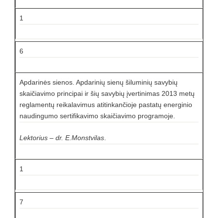
1
6
Apdarinės sienos. Apdarinių sienų šiluminių savybių
skaičiavimo principai ir šių savybių įvertinimas 2013 metų
reglamentų reikalavimus atitinkančioje pastatų energinio
naudingumo sertifikavimo skaičiavimo programoje.
Lektorius – dr. E.Monstvilas
.
1
7