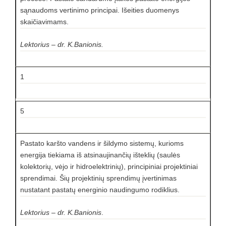
sąnaudoms vertinimo principai. Išeities duomenys
skaičiavimams.
Lektorius – dr. K.Banionis.
1
5
Pastato karšto vandens ir šildymo sistemų, kurioms
energija tiekiama iš atsinaujinančių išteklių (saulės
kolektorių, vėjo ir hidroelektrinių), principiniai projektiniai
sprendimai. Šių projektinių sprendimų įvertinimas
nustatant pastatų energinio naudingumo rodiklius.
Lektorius – dr. K.Banionis
.