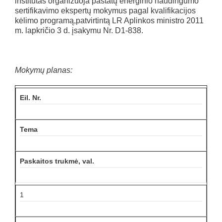
institutas organizuoja pastatų energinio naudingumo
sertifikavimo ekspertų mokymus pagal kvalifikacijos
kėlimo programą,patvirtintą LR Aplinkos ministro 2011
m. lapkričio 3 d. įsakymu Nr. D1-838.
Mokymų planas:
Eil. Nr.
Tema
Paskaitos trukmė, val.
1