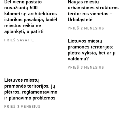
Dėl vieno pastato
Naujas miestų
nuvažiuotų 500
urbanistinės struktūros
kilometrų: architektūros
teritorinis vienetas –
istorikas pasakoja, kodėl
Urboląstelė
miestus reikia ne
PRIEŠ 2 MĖNESIUS
aplankyti, o patirti
Lietuvos miestų
PRIEŠ SAVAITĘ
pramonės teritorijos:
plėtra vyksta, bet ar ji
valdoma?
PRIEŠ 3 MĖNESIUS
Lietuvos miestų
pramonės teritorijos: jų
plėtros, reglamentavimo
ir planavimo problemos
PRIEŠ 3 MĖNESIUS