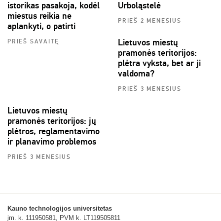
istorikas pasakoja, kodėl
Urboląstelė
miestus reikia ne
PRIEŠ 2 MĖNESIUS
aplankyti, o patirti
Lietuvos miestų
PRIEŠ SAVAITĘ
pramonės teritorijos:
plėtra vyksta, bet ar ji
valdoma?
PRIEŠ 3 MĖNESIUS
Lietuvos miestų
pramonės teritorijos: jų
plėtros, reglamentavimo
ir planavimo problemos
PRIEŠ 3 MĖNESIUS
Kauno technologijos universitetas
įm. k. 111950581, PVM k. LT119505811