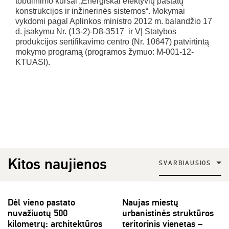
tobulinimo kursai „Energiškai efektyvių pastatų
konstrukcijos ir inžinerinės sistemos“. Mokymai
vykdomi pagal Aplinkos ministro 2012 m. balandžio 17
d. įsakymu Nr. (13-2)-D8-3517 ir VĮ Statybos
produkcijos sertifikavimo centro (Nr. 10647) patvirtintą
mokymo programą (programos žymuo: M-001-12-
KTUASI).
Kitos naujienos
SVARBIAUSIOS
Dėl vieno pastato
Naujas miestų
nuvažiuotų 500
urbanistinės struktūros
kilometrų: architektūros
teritorinis vienetas –