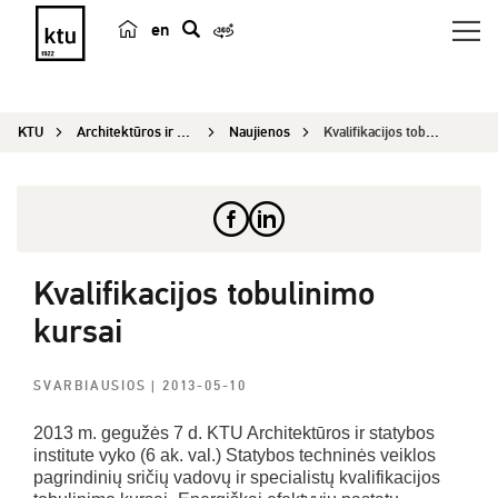
en
p
a
i
KTU
Architektūros ir statybos institutas
Naujienos
Kvalifikacijos tobulinimo kursai
e
š
k
a
Kvalifikacijos tobulinimo
kursai
SVARBIAUSIOS
| 2013-05-10
2013 m. gegužės 7 d. KTU Architektūros ir statybos
institute vyko (6 ak. val.) Statybos techninės veiklos
pagrindinių sričių vadovų ir specialistų kvalifikacijos