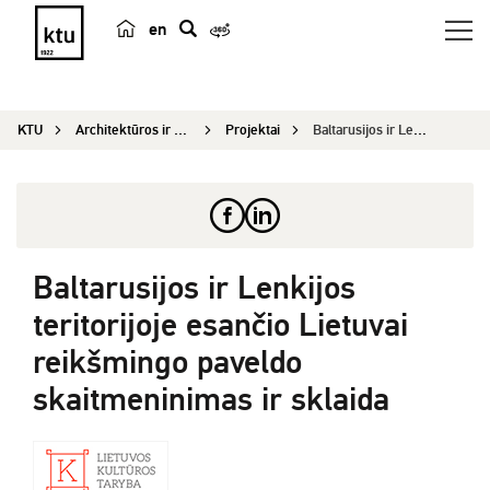
en
p
a
i
KTU
Architektūros ir statybos institutas
Projektai
Baltarusijos ir Lenkijos teritorijoje esančio Li...
e
š
k
a
Baltarusijos ir Lenkijos
teritorijoje esančio Lietuvai
reikšmingo paveldo
skaitmeninimas ir sklaida