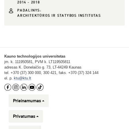
2014 - 2018
PADALINYS:
ARCHITEKTŪROS IR STATYBOS INSTITUTAS
Kauno technologijos universitetas
įm. k. 111950581, PVM k. LT119505811
adresas K. Donelaičio g. 73, LT-44249 Kaunas
tel. +370 (37) 300 000, 300 421, faks. +370 (37) 324 144
el. p.
ktu@ktu.lt
Prieinamumas
Privatumas