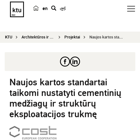
en
p
a
i
KTU
Architektūros ir statybos institutas
Projektai
Naujos kartos standartai taikomi nustatyti cemen...
e
š
k
a
Naujos kartos standartai
taikomi nustatyti cementinių
medžiagų ir struktūrų
eksploatacijos trukmę