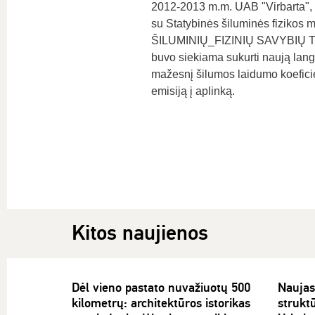
2012-2013 m.m. UAB "Virbarta",
su Statybinės šiluminės fizikos
ŠILUMINIŲ_FIZINIŲ SAVYBIŲ TYR
buvo siekiama sukurti naują lang
mažesnį šilumos laidumo koefici
emisiją į aplinką.
Kitos naujienos
Dėl vieno pastato nuvažiuotų 500
Naujas
kilometrų: architektūros istorikas
struktū