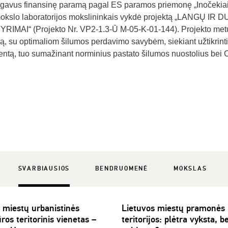
 gavus finansinę paramą pagal ES paramos priemonę „Inočekiai
 mokslo laboratorijos mokslininkais vykdė projektą „LANGŲ IR 
IMAI“ (Projekto Nr. VP2-1.3-Ū M-05-K-01-144). Projekto met
ą, su optimaliom šilumos perdavimo savybėm, siekiant užtikrint
entą, tuo sumažinant norminius pastato šilumos nuostolius bei
SVARBIAUSIOS
BENDRUOMENĖ
MOKSLAS
 miestų urbanistinės
Lietuvos miestų pramonės
ros teritorinis vienetas –
teritorijos: plėtra vyksta, be