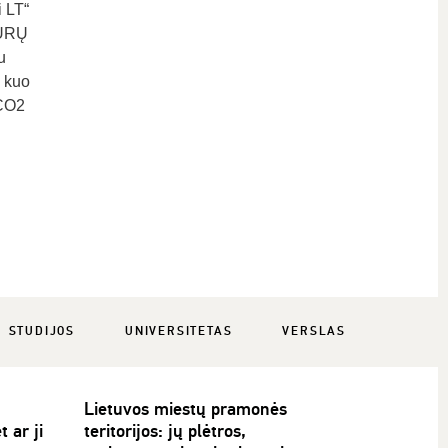
 LT“
DURŲ
u
i kuo
 CO2
STUDIJOS
UNIVERSITETAS
VERSLAS
Lietuvos miestų pramonės
t ar ji
teritorijos: jų plėtros,