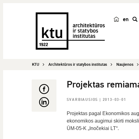
en
p
a
i
e
š
KTU
Architektūros ir statybos institutas
Naujienos
k
a
Projektas remiama
SVARBIAUSIOS
| 2013-03-01
Projektas pagal Ekonomikos augi
ekonomikos augimui skirti moksli
ŪM-05-K „Inočekiai LT“.