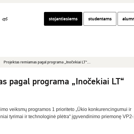
stojantiesiems
studentams
alumn
Projektas remiamas pagal programa „Inočekiai LT“...
s pagal programa „Inočekiai LT“
mo veiksmų programos 1 prioriteto „Ūkio konkurencingumui ir
niai tyrimai ir technologinė plėtra“ įgyvendinimo priemonę VP2-